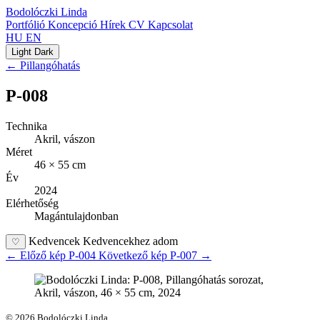
Bodolóczki Linda
Portfólió
Koncepció
Hírek
CV
Kapcsolat
HU
EN
Light
Dark
← Pillangóhatás
P-008
Technika
Akril, vászon
Méret
46 × 55 cm
Év
2024
Elérhetőség
Magántulajdonban
Kedvencek
Kedvencekhez adom
♡
←
Előző kép
P-004
Következő kép
P-007
→
© 2026 Bodolóczki Linda