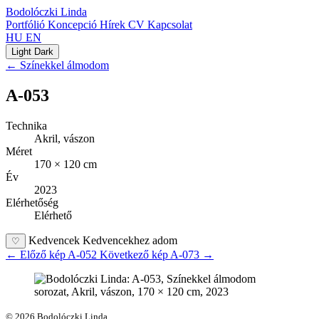
Bodolóczki Linda
Portfólió
Koncepció
Hírek
CV
Kapcsolat
HU
EN
Light
Dark
← Színekkel álmodom
A-053
Technika
Akril, vászon
Méret
170 × 120 cm
Év
2023
Elérhetőség
Elérhető
Kedvencek
Kedvencekhez adom
♡
←
Előző kép
A-052
Következő kép
A-073
→
© 2026 Bodolóczki Linda