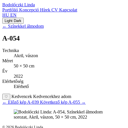
Bodolóczki Linda
Portfólió
Koncepció
Hírek
CV
Kapcsolat
HU
EN
Light
Dark
← Színekkel álmodom
A-054
Technika
Akril, vászon
Méret
50 × 50 cm
Év
2022
Elérhetőség
Elérhető
Kedvencek
Kedvencekhez adom
♡
←
Előző kép
A-039
Következő kép
A-055
→
© 2026 Bodolóczki Linda