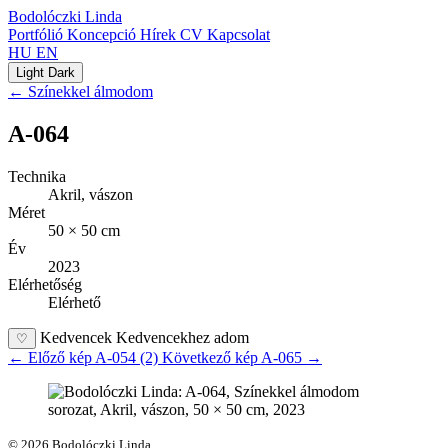
Bodolóczki Linda
Portfólió
Koncepció
Hírek
CV
Kapcsolat
HU
EN
Light
Dark
← Színekkel álmodom
A-064
Technika
Akril, vászon
Méret
50 × 50 cm
Év
2023
Elérhetőség
Elérhető
Kedvencek
Kedvencekhez adom
♡
←
Előző kép
A-054 (2)
Következő kép
A-065
→
© 2026 Bodolóczki Linda